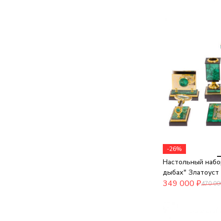
-26%
Настольный набор
дыбах" Златоуст
349 000
₽
470 00