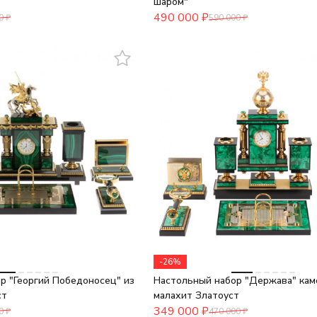
шаром"
490 000
₽
0
₽
590 000
₽
-26%
р "Георгий Победоносец" из
Настольный набор "Держава" кам
ст
малахит Златоуст
349 000
₽
0
₽
470 000
₽