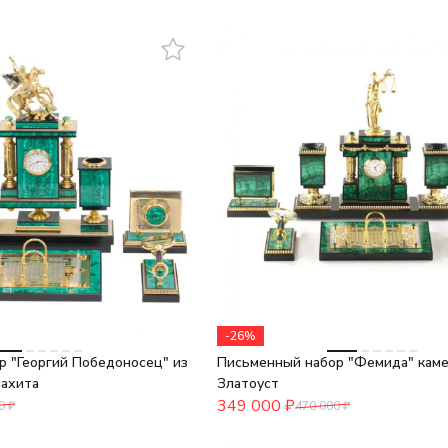
-26%
р "Георгий Победоносец" из
Письменный набор "Фемида" каме
лахита
Златоуст
349 000
₽
0
₽
470 000
₽