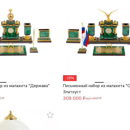
-28%
р из малахита "Держава"
Письменный набор из малахита "
Златоуст
309 000
₽
0
₽
427 000
₽