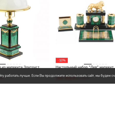
-10%
 из малахита Златоуст
Настольный набор "Лев" малахит
ту работать лучше. Если Вы продолжите использовать сайт, мы будем счи
199 900
₽
0
₽
222 800
₽