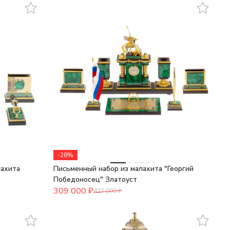
-28%
лахита
Письменный набор из малахита "Георгий
Победоносец" Златоуст
309 000
₽
427 000
₽