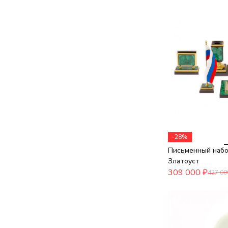
-28%
Письменный набо
Златоуст
309 000
₽
427 00