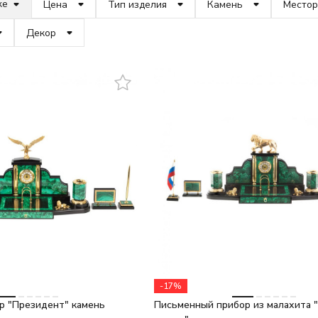
же
Цена
Тип изделия
Камень
Место
Декор
-17%
р "Президент" камень
Письменный прибор из малахита "