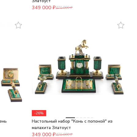
Златоуст
349 000
₽
470 000
₽
-26%
ень
Настольный набор "Конь с попоной" из
малахита Златоуст
349 000
₽
470 000
₽