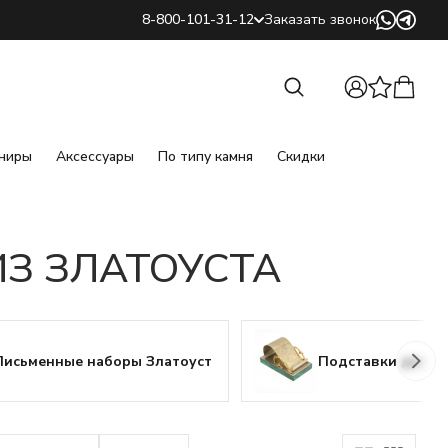
8-800-101-31-12
Заказать звонок
Найти
Найти
ниры
Аксессуары
По типу камня
Скидки
З ЗЛАТОУСТА
Письменные наборы Златоуст
Подставки для т