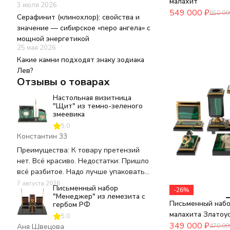
малахит
3 июля 2026
549 000
₽
650 00
Серафинит (клинохлор): свойства и
значение — сибирское «перо ангела» с
мощной энергетикой
25 мая 2026
Какие камни подходят знаку зодиака
Лев?
Отзывы о товарах
Настольная визитница
"Щит" из темно-зеленого
змеевика
5.0
Константин 33
Преимущества: К товару претензий
нет. Всё красиво. Недостатки: Пришло
всё разбитое. Надо лучше упаковать
наверное 🤔. Комментарий: Повторно
7 августа 2026
Письменный набор
-26%
не заказал. Ожидаешь, а потом
"Менеджер" из лемезита с
Письменный набо
возврат. Не известно, что пришлют.
гербом РФ
малахита Златоу
5.0
349 000
₽
470 00
Аня Швецова