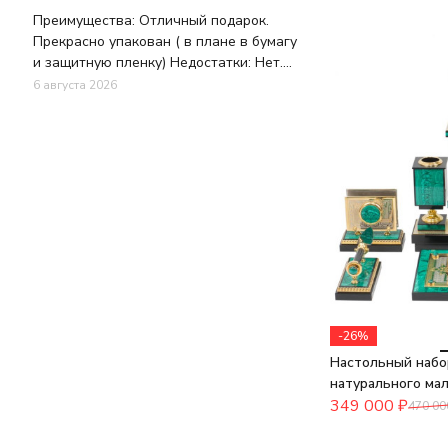
Преимущества: Отличный подарок.
Прекрасно упакован ( в плане в бумагу
и защитную пленку) Недостатки: Нет.
Все было отлично. В целостности и
6 августа 2026
сохранности. Комментарий: Спасибо за
Ваш труд. Отличный подарок.
Шикарное качество. Есть выбор для
разного кармана.
-26%
Настольный набо
натурального ма
349 000
₽
470 00