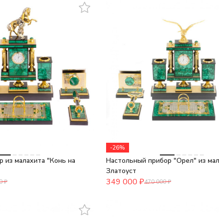
-26%
 из малахита "Конь на
Настольный прибор "Орел" из ма
Златоуст
349 000
₽
0
₽
470 000
₽