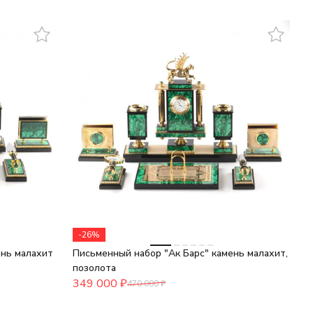
-26%
нь малахит
Письменный набор "Ак Барс" камень малахит,
позолота
349 000
₽
470 000
₽