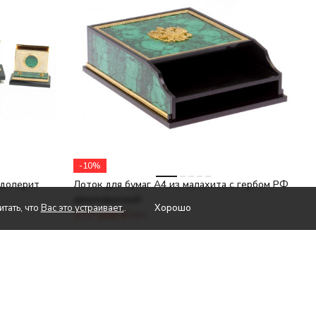
-10%
 долерит
Лоток для бумаг А4 из малахита с гербом РФ
двухъярусный
Хорошо
тать, что
Вас это устраивает.
.
177 000
₽
197 000
₽