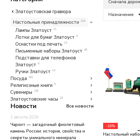
Сначала доро
Златоустовская гравюра
Назначение
Настольные принадлежности
104
Лампы Златоуст
11
Лотки для бумаг Златоуст
6
Оснастки под печать
15
Письменные наборы Златоуст
46
Подставки для телефонов
Златоуст
6
Ручки Златоуст
14
Посуда
341
Религиозные книги
9
Сувениры
239
Златоустовские часы
24
Новости
Все новости
1 августа 2026
Чароит — загадочный фиолетовый
-16%
камень России: история, свойства и
Настольный набо
секреты уникального минерала