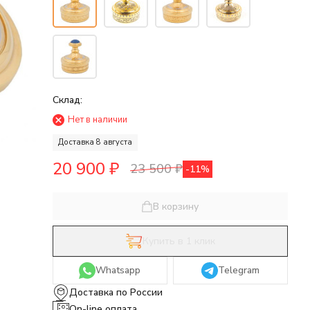
Склад:
Нет в наличии
Доставка 8 августа
20 900
₽
23 500
₽
-11%
В корзину
Купить в 1 клик
Whatsapp
Telegram
Доставка по России
On-line оплата