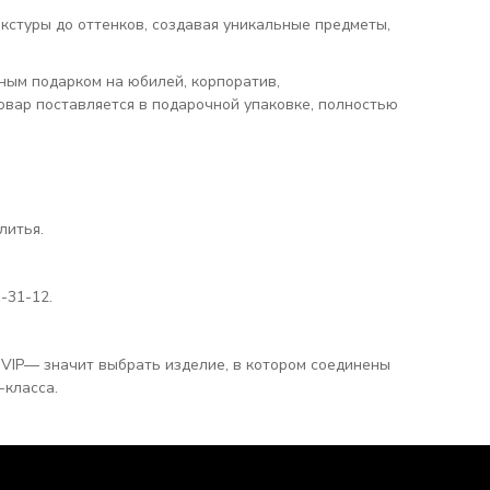
кстуры до оттенков, создавая уникальные предметы,
ным подарком на юбилей, корпоратив,
вар поставляется в подарочной упаковке, полностью
литья.
-31-12.
 VIP— значит выбрать изделие, в котором соединены
-класса.