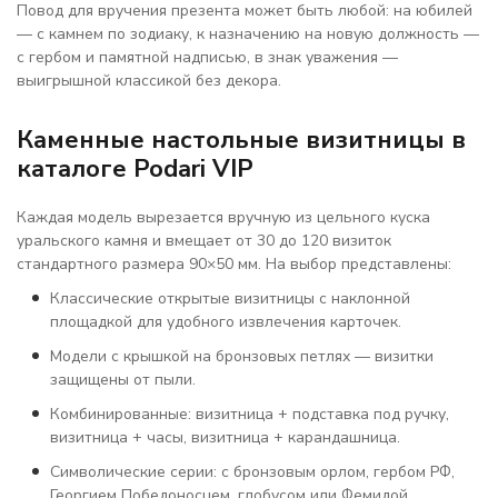
Повод для вручения презента может быть любой: на юбилей
— с камнем по зодиаку, к назначению на новую должность —
с гербом и памятной надписью, в знак уважения —
выигрышной классикой без декора.
Каменные настольные визитницы в
каталоге Podari VIP
Каждая модель вырезается вручную из цельного куска
уральского камня и вмещает от 30 до 120 визиток
стандартного размера 90×50 мм. На выбор представлены:
Классические открытые визитницы с наклонной
площадкой для удобного извлечения карточек.
Модели с крышкой на бронзовых петлях — визитки
защищены от пыли.
Комбинированные: визитница + подставка под ручку,
визитница + часы, визитница + карандашница.
Символические серии: с бронзовым орлом, гербом РФ,
Георгием Победоносцем, глобусом или Фемидой.