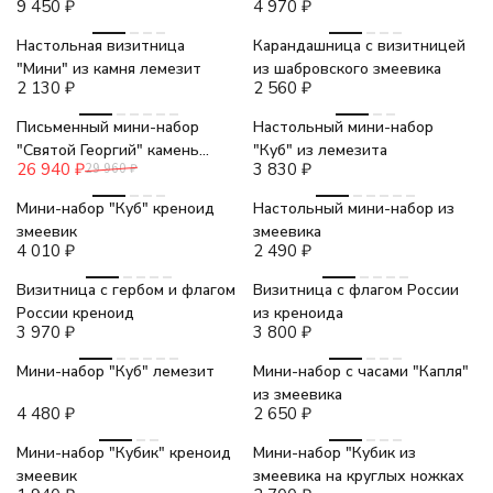
9 450
₽
4 970
₽
Настольная визитница
Карандашница с визитницей
"Мини" из камня лемезит
из шабровского змеевика
2 130
₽
2 560
₽
-10%
Письменный мини-набор
Настольный мини-набор
"Святой Георгий" камень
"Куб" из лемезита
26 940
₽
3 830
₽
29 960
₽
мрамор
Мини-набор "Куб" креноид
Настольный мини-набор из
змеевик
змеевика
4 010
₽
2 490
₽
Визитница с гербом и флагом
Визитница с флагом России
России креноид
из креноида
3 970
₽
3 800
₽
Мини-набор "Куб" лемезит
Мини-набор с часами "Капля"
из змеевика
4 480
₽
2 650
₽
Мини-набор "Кубик" креноид
Мини-набор "Кубик из
змеевик
змеевика на круглых ножках