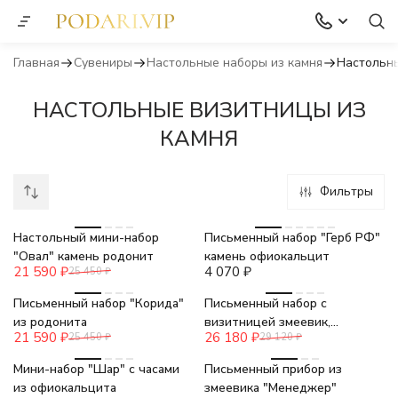
Главная
Сувениры
Настольные наборы из камня
Настольны
НАСТОЛЬНЫЕ ВИЗИТНИЦЫ ИЗ
КАМНЯ
Фильтры
-15%
Настольный мини-набор
Письменный набор "Герб РФ"
"Овал" камень родонит
камень офиокальцит
21 590
₽
4 070
₽
25 450
₽
-15%
-10%
Письменный набор "Корида"
Письменный набор с
из родонита
визитницей змеевик,
21 590
₽
26 180
₽
25 450
₽
29 120
₽
лабрадорит
Мини-набор "Шар" с часами
Письменный прибор из
из офиокальцита
змеевика "Менеджер"