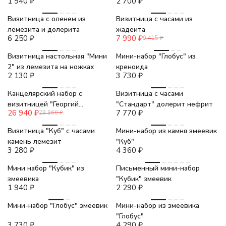
1 940
₽
2 700
₽
-15%
Визитница с оленем из
Визитница с часами из
лемезита и долерита
жадеита
6 250
₽
7 990
₽
9 415
₽
Визитница настольная "Мини
Мини-набор "Глобус" из
2" из лемезита на ножках
креноида
2 130
₽
3 730
₽
-10%
Канцелярский набор с
Визитница с часами
визитницей "Георгий
"Стандарт" долерит нефрит
26 940
₽
7 770
₽
29 960
₽
Победоносец" змеевик
красный
Визитница "Куб" с часами
Мини-набор из камня змеевик
камень лемезит
"Куб"
3 280
₽
4 360
₽
Мини набор "Кубик" из
Письменный мини-набор
змеевика
"Кубик" змеевик
1 940
₽
2 290
₽
Мини-набор "Глобус" змеевик
Мини-набор из змеевика
"Глобус"
3 730
₽
4 290
₽