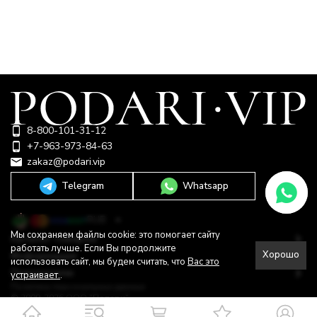
8-800-101-31-12
+7-963-973-84-63
zakaz@podari.vip
Telegram
Whatsapp
RUB
Мы сохраняем файлы cookie: это помогает сайту
Каталог товаров
работать лучше. Если Вы продолжите
Хорошо
Информация
использовать сайт, мы будем считать, что
Вас это
Покупателю
устраивает.
.
Политика персональных данных
© 2009-2026 ООО "Подари"
Shop-Script —
Разработано в
bodysite.ru