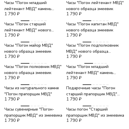
Часы "Погон младший
Часы "Погон лейтенант МВД"
лейтенант МВД" камень
нового образца змеевик
1 790
₽
1 790
₽
мрамор
Часы "Погон старший
Часы "Погон капитан МВД"
лейтенант МВД" нового
нового образца змеевик
1 790
₽
1 790
₽
образца змеевик
Часы "Погон майор МВД"
Часы "Погон подполковник
нового образца змеевик
МВД" нового образца
1 790
₽
1 790
₽
змеевик
Часы "Погон полковник МВД"
Часы "Погон младший
нового образца змеевик
лейтенант МВД" камень
1 790
₽
1 790
₽
змеевик
Часы из натурального камня
Подарочные часы "Погон
"Погон прапорщик МВД"
старший прапорщик МВД"
1 790
₽
1 790
₽
мрамор
Часы сувенирные "Погон-
Часы погон "Старший
прапорщик МВД" из змеевика
прапорщик МВД" из змеевика
1 790
₽
1 790
₽