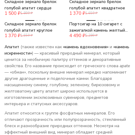
Складное зеркало брелок
Складное зеркало брелок
голубой апатит сердце
голубой апатит квадратное
1 500
₽
1 370
₽
1 800
₽
1 650
₽
-17%
-15%
Складное зеркало брелок
Портсигар на 10 сигарет с
голубой апатит круглое
зажигалкой камень желтый
1 370
₽
4 490
₽
1 650
₽
5 280
₽
апатит
Апатит
(также известен как
«камень вдохновения»
и
«камень
искренности»
) — красивый природный минерал, который
ценится за необычную палитру оттенков и декоративные
свойства. Его название происходит от греческого слова
apate
— «обман», поскольку внешне минерал нередко напоминает
другие драгоценные и поделочные камни. Благодаря
насыщенному синему, голубому, зеленому, бирюзовому и
желтоватому цвету апатит широко используется в
изготовлении эксклюзивных сувениров, предметов
интерьера и статусных аксессуаров.
Апатит относится к группе фосфатных минералов. Его
отличают прозрачность или полупрозрачность, стеклянный
блеск и разнообразие природных оттенков. Несмотря на
эффектный внешний вид, минерал обладает средней