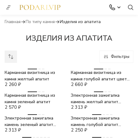
Главная
По типу камня
Изделия из апатита
ИЗДЕЛИЯ ИЗ АПАТИТА
Фильтры
Карманная визитница из
Карманная визитница из
камня желтый апатит
камня голубой апатит цвет
2 260
₽
2 660
₽
серебро
Карманная визитница из
Электронная зажигалка
камня зеленый апатит
камень желтый апатит
2 570
₽
2 313
₽
зарядка USB
Электронная зажигалка
Электронная зажигалка
камень зеленый апатит
камень голубой апатит
2 313
₽
2 250
₽
зарядка USB
зарядка USB
-17%