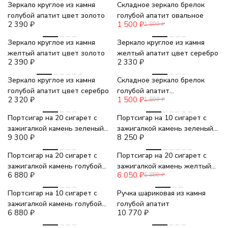
Зеркало круглое из камня
Складное зеркало брелок
голубой апатит цвет золото
голубой апатит овальное
2 390
₽
1 500
₽
1 800
₽
Зеркало круглое из камня
Зеркало круглое из камня
желтый апатит цвет золото
желтый апатит цвет серебро
2 390
₽
2 330
₽
-17%
Зеркало круглое из камня
Складное зеркало брелок
голубой апатит цвет серебро
голубой апатит
2 320
₽
1 500
₽
1 800
₽
прямоугольное
Портсигар на 20 сигарет с
Портсигар на 10 сигарет с
зажигалкой камень зеленый
зажигалкой камень зеленый
9 300
₽
8 250
₽
апатит
апатит
-12%
Портсигар на 20 сигарет с
Портсигар на 20 сигарет с
зажигалкой камень голубой
зажигалкой камень желтый
6 880
₽
6 050
₽
6 880
₽
апатит
апатит
Портсигар на 10 сигарет с
Ручка шариковая из камня
зажигалкой камень голубой
голубой апатит
6 880
₽
10 770
₽
апатит
-17%
-17%