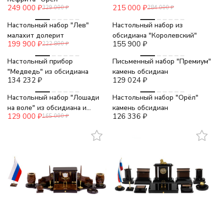
249 000
₽
215 000
₽
329 000
₽
284 000
₽
-10%
Настольный набор "Лев"
Настольный набор из
малахит долерит
обсидиана "Королевский"
199 900
₽
155 900
₽
222 800
₽
Настольный прибор
Письменный набор "Премиум"
"Медведь" из обсидиана
камень обсидиан
134 232
₽
129 024
₽
-22%
Настольный набор "Лошади
Настольный набор "Орёл"
на воле" из обсидиана и
камень обсидиан
129 000
₽
126 336
₽
165 000
₽
мрамора