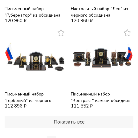
Письменный набор
Настольный набор "Лев" из
"Губернатор" из обсидиана
черного обсидиана
120 960
₽
120 960
₽
Письменный набор
Письменный набор
"Гербовый" из чёрного
"Контракт" камень обсидиан
112 896
₽
111 552
₽
обсидиана
Показать все