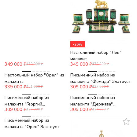
-26%
Настольный набор "Лев"
малахит
349 000
₽
349 000
₽
470 000
₽
470 000
₽
-15%
-28%
Настольный набор "Орел" из
Письменный набор из
малахита
малахита "Фемида" Златоуст
339 000
₽
309 000
₽
401 000
₽
427 000
₽
-28%
-28%
Письменный набор из
Письменный набор из
малахита "Георгий
малахита "Держава"
309 000
₽
309 000
₽
427 000
₽
427 000
₽
Победоносец" Златоуст
Златоуст
-28%
Письменный набор из
малахита "Орел" Златоуст