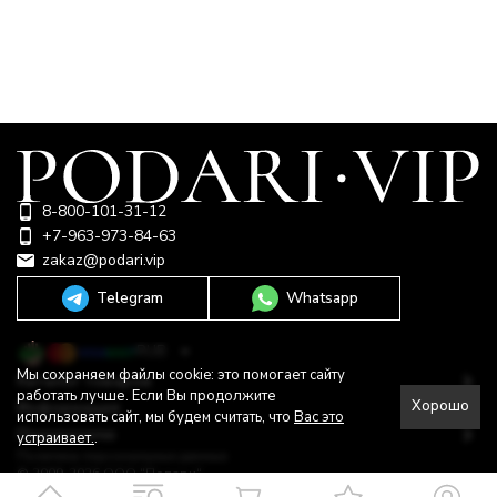
8-800-101-31-12
+7-963-973-84-63
zakaz@podari.vip
Telegram
Whatsapp
RUB
Мы сохраняем файлы cookie: это помогает сайту
Каталог товаров
работать лучше. Если Вы продолжите
Хорошо
Информация
использовать сайт, мы будем считать, что
Вас это
Покупателю
устраивает.
.
Политика персональных данных
© 2009-2026 ООО "Подари"
Shop-Script —
Разработано в
bodysite.ru