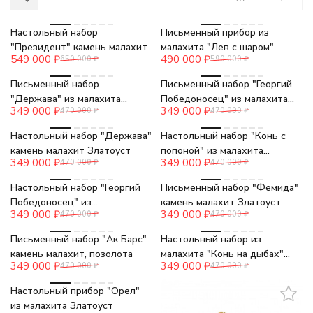
-16%
-17%
Настольный набор
Письменный прибор из
"Президент" камень малахит
малахита "Лев с шаром"
549 000
₽
490 000
₽
650 000
₽
590 000
₽
-26%
-26%
Письменный набор
Письменный набор "Георгий
"Держава" из малахита
Победоносец" из малахита
349 000
₽
349 000
₽
470 000
₽
470 000
₽
Златоуст
Златоуст
-26%
-26%
Настольный набор "Держава"
Настольный набор "Конь с
камень малахит Златоуст
попоной" из малахита
349 000
₽
349 000
₽
470 000
₽
470 000
₽
Златоуст
-26%
-26%
Настольный набор "Георгий
Письменный набор "Фемида"
Победоносец" из
камень малахит Златоуст
349 000
₽
349 000
₽
470 000
₽
470 000
₽
натурального малахита
-26%
-26%
Письменный набор "Ак Барс"
Настольный набор из
камень малахит, позолота
малахита "Конь на дыбах"
349 000
₽
349 000
₽
470 000
₽
470 000
₽
Златоуст
-26%
Настольный прибор "Орел"
из малахита Златоуст