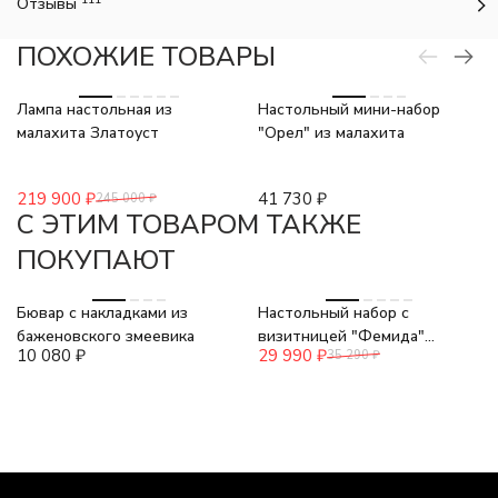
Отзывы
ПОХОЖИЕ ТОВАРЫ
-10%
Лампа настольная из
Настольный мини-набор
малахита Златоуст
"Орел" из малахита
219 900
₽
41 730
₽
245 000
₽
C ЭТИМ ТОВАРОМ ТАКЖЕ
ПОКУПАЮТ
-15%
Бювар с накладками из
Настольный набор с
баженовского змеевика
визитницей "Фемида"
10 080
₽
29 990
₽
35 290
₽
змеевик