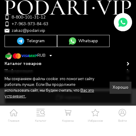
8-800-101-31-12
+7-963-973-84-63
zakaz@podari.vip
Telegram
Whatsapp
RUB
Каталог товаров
Информация
Покупателю
Мы сохраняем файлы cookie: это помогает сайту
Политика персональных данных
работать лучше. Если Вы продолжите
Хорошо
© 2009-2026 ООО "Подари"
использовать сайт, мы будем считать, что
Вас это
Shop-Script —
Разработано в
bodysite.ru
устраивает.
.
В корзину
Главная
Каталог
Корзина
Избранное
Войти