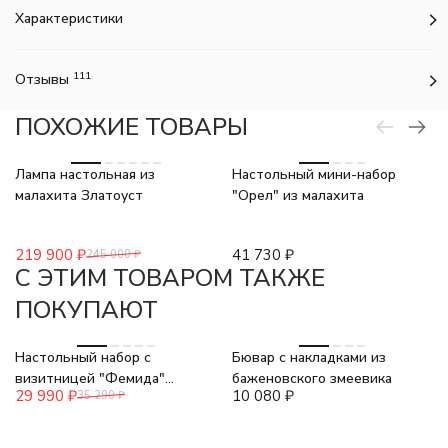
Характеристики
111
Отзывы
ПОХОЖИЕ ТОВАРЫ
-10%
Лампа настольная из
Настольный мини-набор
малахита Златоуст
"Орел" из малахита
219 900
₽
41 730
₽
245 000
₽
C ЭТИМ ТОВАРОМ ТАКЖЕ
ПОКУПАЮТ
-15%
Настольный набор с
Бювар с накладками из
визитницей "Фемида"
баженовского змеевика
29 990
₽
10 080
₽
35 290
₽
змеевик