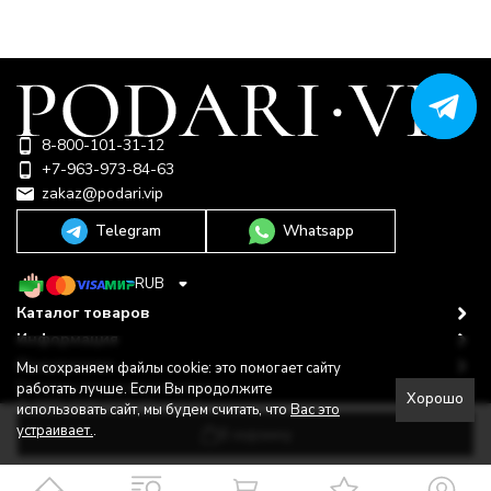
8-800-101-31-12
+7-963-973-84-63
zakaz@podari.vip
Telegram
Whatsapp
RUB
Каталог товаров
Информация
Покупателю
Мы сохраняем файлы cookie: это помогает сайту
Политика персональных данных
работать лучше. Если Вы продолжите
Хорошо
© 2009-2026 ООО "Подари"
использовать сайт, мы будем считать, что
Вас это
Shop-Script —
Разработано в
bodysite.ru
устраивает.
.
В корзину