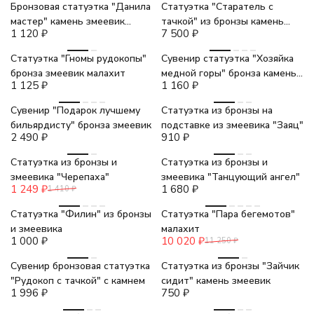
Бронзовая статуэтка "Данила
Статуэтка "Старатель с
мастер" камень змеевик
тачкой" из бронзы камень
1 120
₽
7 500
₽
малахит
цитрин
Статуэтка "Гномы рудокопы"
Сувенир статуэтка "Хозяйка
бронза змеевик малахит
медной горы" бронза камень
1 125
₽
1 160
₽
змеевик малахит
Сувенир "Подарок лучшему
Статуэтка из бронзы на
бильярдисту" бронза змеевик
подставке из змеевика "Заяц"
2 490
₽
910
₽
-11%
Статуэтка из бронзы и
Статуэтка из бронзы и
змеевика "Черепаха"
змеевика "Танцующий ангел"
1 249
₽
1 680
₽
1 410
₽
-11%
Статуэтка "Филин" из бронзы
Статуэтка "Пара бегемотов"
и змеевика
малахит
1 000
₽
10 020
₽
11 250
₽
Сувенир бронзовая статуэтка
Статуэтка из бронзы "Зайчик
"Рудокоп с тачкой" с камнем
сидит" камень змеевик
1 996
₽
750
₽