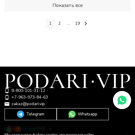
Показать все
1
2
...
19
8-800-101-31-12
+7-963-973-84-63
zakaz@podari.vip
Telegram
Whatsapp
RUB