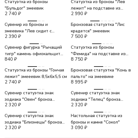
Статуэтка из бронзы
Статуэтка из бронзы "Лев
"Бульдог" змеевик
лежит" на подставке из
2 740
₽
2 990
₽
змеевика
Сувенир из бронзы и
Бронзовая статуэтка "Лис
змеевика "Лев сидит с
крадется" змеевик
2 390
₽
7 500
₽
поднятой лапой"
Сувенир фигурка "Рычащий
Статуэтка из бронзы
тигр" камень офиокальцит
"Фемида" на подставке из
840
₽
8 750
₽
шоколадный
черного змеевика и мрамора
Статуэтка из бронзы "Гончая
Бронзовая статуэтка "Конь в
лежит" змееевик 8,5х6х5,5 см
пальто" на змеевике
2 740
₽
8 995
₽
Сувенир статуэтка знак
Сувенир статуэтка знак
зодиака "Овен" бронза
зодиака "Телец" бронза
2 320
₽
2 320
₽
камень
камень
Сувенир статуэтка знак
Настольная статуэтка из
зодиака "Близнецы" бронза
бронзы и камня "Сокол"
2 320
₽
3 090
₽
камень