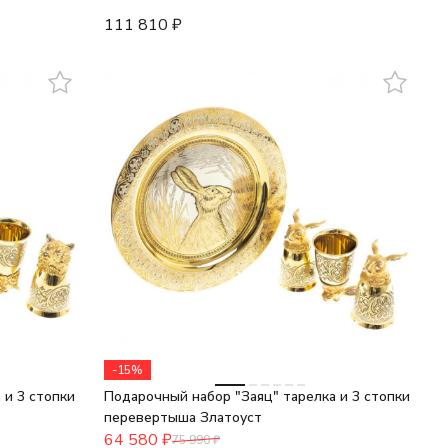
111 810
₽
-15%
 и 3 стопки
Подарочный набор "Заяц" тарелка и 3 стопки
перевертыша Златоуст
64 580
₽
75 990
₽