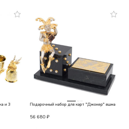
а и 3
Подарочный набор для карт "Джокер" яшма
56 680
₽