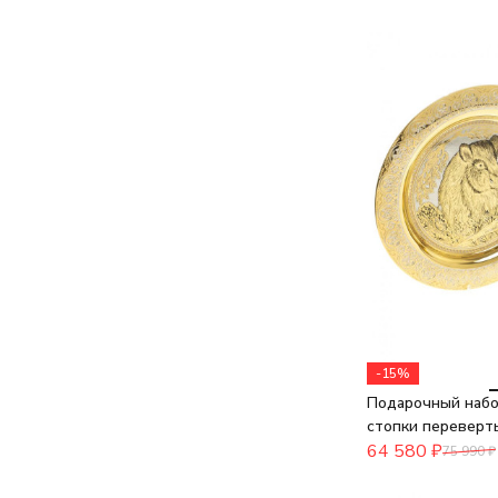
-15%
Подарочный набор
стопки переверт
64 580
₽
75 990
₽