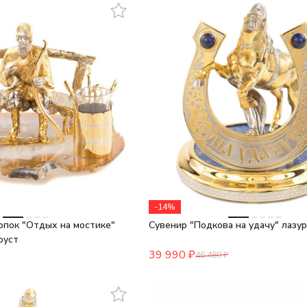
-14%
опок "Отдых на мостике"
Сувенир "Подкова на удачу" лазу
оуст
39 990
₽
46 480
₽