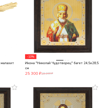
-10%
 малахит
Икона "Николай Чудотворец" багет 24,5х28,5
см
25 300
₽
28 200
₽