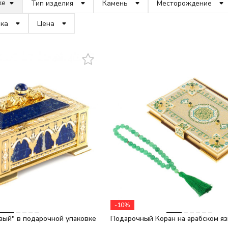
же
Тип изделия
Камень
Месторождение
ака
Цена
-10%
вый" в подарочной упаковке
Подарочный Коран на арабском яз