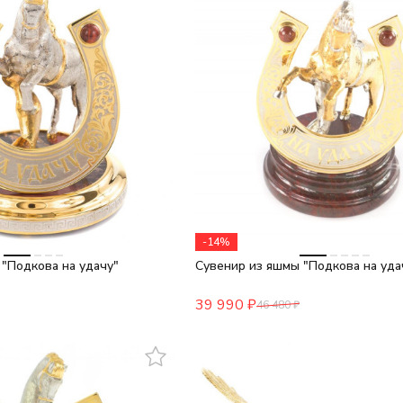
-14%
"Подкова на удачу"
Сувенир из яшмы "Подкова на уда
39 990
₽
46 480
₽