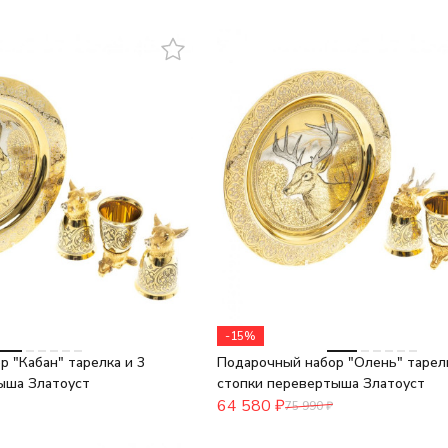
-15%
 "Кабан" тарелка и 3
Подарочный набор "Олень" тарелк
ыша Златоуст
стопки перевертыша Златоуст
64 580
₽
75 990
₽