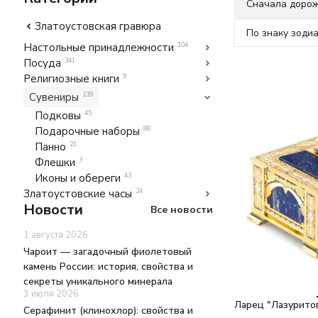
Сначала доро
Златоустовская гравюра
По знаку зоди
Настольные принадлежности
104
Посуда
341
Религиозные книги
9
Сувениры
239
Подковы
45
Подарочные наборы
88
Панно
21
Флешки
3
Иконы и обереги
43
Златоустовские часы
24
Новости
Все новости
1 августа 2026
Чароит — загадочный фиолетовый
камень России: история, свойства и
секреты уникального минерала
3 июля 2026
Ларец "Лазурито
Серафинит (клинохлор): свойства и