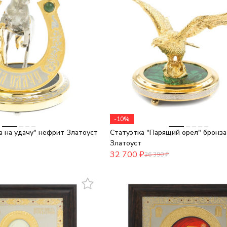
-10%
 на удачу" нефрит Златоуст
Статуэтка "Парящий орел" бронза
Златоуст
32 700
₽
36 390
₽