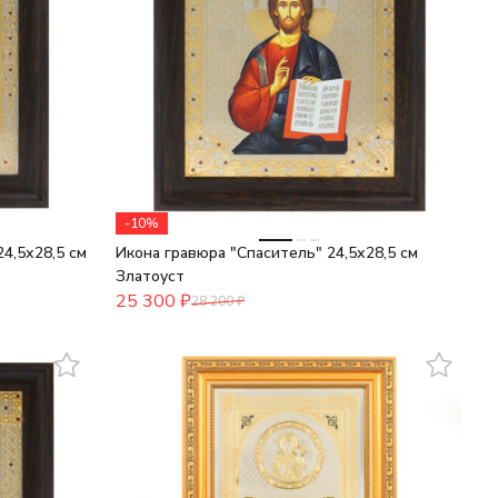
-10%
4,5х28,5 см
Икона гравюра "Спаситель" 24,5х28,5 см
Златоуст
25 300
₽
28 200
₽