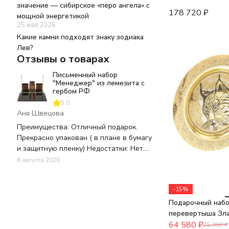
значение — сибирское «перо ангела» с
178 720
₽
мощной энергетикой
25 мая 2026
Какие камни подходят знаку зодиака
Лев?
Отзывы о товарах
Письменный набор
"Менеджер" из лемезита с
гербом РФ
5.0
Аня Швецова
Преимущества: Отличный подарок.
Прекрасно упакован ( в плане в бумагу
и защитную пленку) Недостатки: Нет.
Все было отлично. В целостности и
6 августа 2026
сохранности. Комментарий: Спасибо за
Ваш труд. Отличный подарок.
-15%
Шикарное качество. Есть выбор для
разного кармана.
Подарочный набор
перевертыша Зла
64 580
₽
75 990
₽