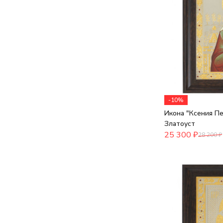
-10%
Икона "Ксения Пе
Златоуст
25 300
₽
28 200
₽