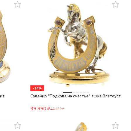
-14%
рит
Сувенир "Подкова на счастье" яшма Златоуст
39 990
₽
46 480
₽