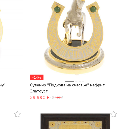
-14%
чу"
Сувенир "Подкова на счастье" нефрит
Златоуст
39 990
₽
46 480
₽