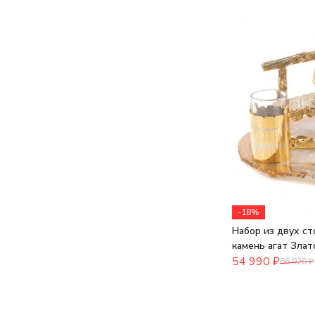
-18%
Набор из двух ст
камень агат Злат
54 990
₽
66 920
₽