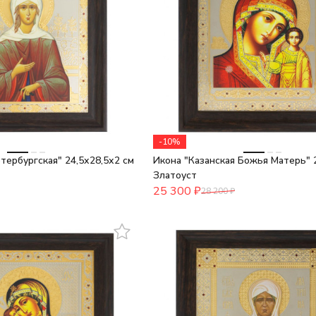
-10%
тербургская" 24,5х28,5х2 см
Икона "Казанская Божья Матерь" 2
Златоуст
25 300
₽
28 200
₽