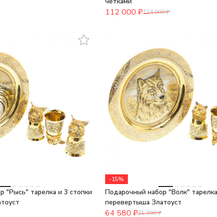
четками
112 000
₽
124 900
₽
-15%
 "Рысь" тарелка и 3 стопки
Подарочный набор "Волк" тарелка
тоуст
перевертыша Златоуст
64 580
₽
75 990
₽