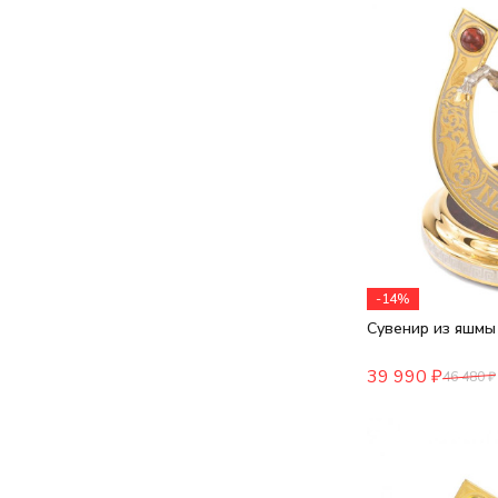
-14%
Сувенир из яшмы 
39 990
₽
46 480
₽