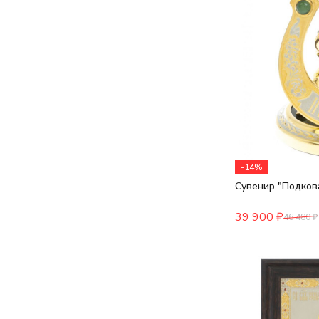
-14%
Сувенир "Подкова
39 900
₽
46 480
₽