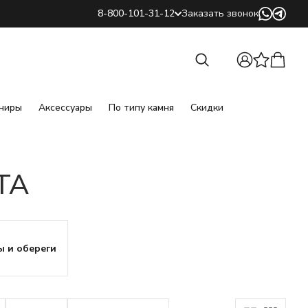
8-800-101-31-12
Заказать звонок
Найти
Найти
ниры
Аксессуары
По типу камня
Скидки
ТА
ы и обереги