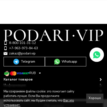
8-800-101-31-12
+7-963-973-84-63
zakaz@podari.vip
Telegram
Whatsapp
RUB
Каталог товаров
Информация
Покупателю
Мы сохраняем файлы cookie: это помогает сайту
Политика персональных данных
работать лучше. Если Вы продолжите
Хорошо
© 2009-2026 ООО "Подари"
использовать сайт, мы будем считать, что
Вас это
Shop-Script —
Разработано в
bodysite.ru
устраивает.
.
В корзину