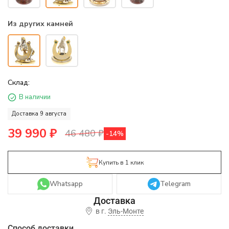
Из других камней
Склад:
В наличии
Доставка 9 августа
39 990
₽
46 480
₽
-14%
Купить в 1 клик
Whatsapp
Telegram
в г.
Эль-Монте
Способ доставки