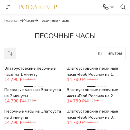
Главная
Часы
Песочные часы
ПЕСОЧНЫЕ ЧАСЫ
Фильтры
-10%
-10%
Златоустовские песочные
Златоустовские песочные
часы на 1 минуту
часы «Герб России» на 1
14 790
₽
14 790
₽
16 470
₽
16 470
₽
минуту
-10%
-10%
Песочные часы из Златоуста
Златоустовские песочные
на 2 минуты
часы «Герб России» на 2
14 790
₽
14 790
₽
16 470
₽
16 470
₽
минуты
-10%
-10%
Песочные часы из Златоуста
Златоустовские песочные
на 3 минуты
часы «Герб России» на 3
14 790
₽
14 790
₽
16 470
₽
16 470
₽
минуты
-10%