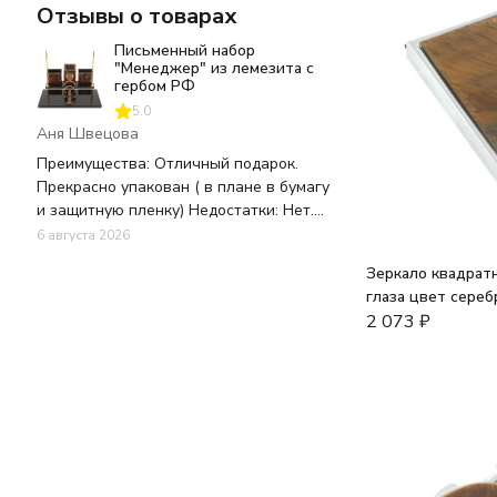
Отзывы о товарах
Письменный набор
"Менеджер" из лемезита с
гербом РФ
5.0
Аня Швецова
Преимущества: Отличный подарок.
Прекрасно упакован ( в плане в бумагу
и защитную пленку) Недостатки: Нет.
Все было отлично. В целостности и
6 августа 2026
сохранности. Комментарий: Спасибо за
Зеркало квадратн
Ваш труд. Отличный подарок.
глаза цвет сереб
Шикарное качество. Есть выбор для
2 073
₽
разного кармана.