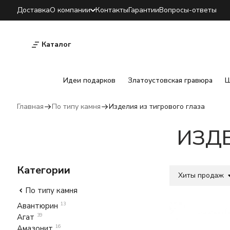
Доставка
О компании
Контакты
Гарантии
Вопросы-ответы
Каталог
Идеи подарков
Златоустовская гравюра
Ш
Главная
По типу камня
Изделия из тигрового глаза
ИЗДЕ
Категории
Хиты продаж
По типу камня
Авантюрин
13
Агат
39
Амазонит
16