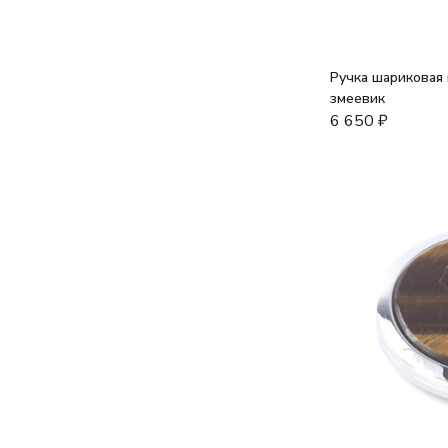
Ручка шариковая 
змеевик
6 650
₽