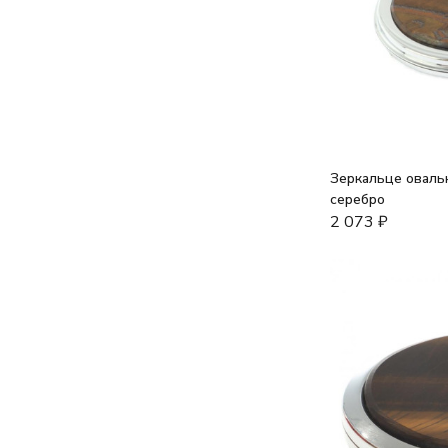
Зеркальце овальн
серебро
2 073
₽