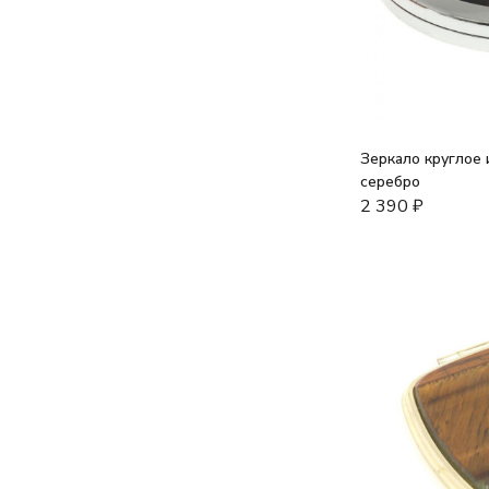
Зеркало круглое 
серебро
2 390
₽