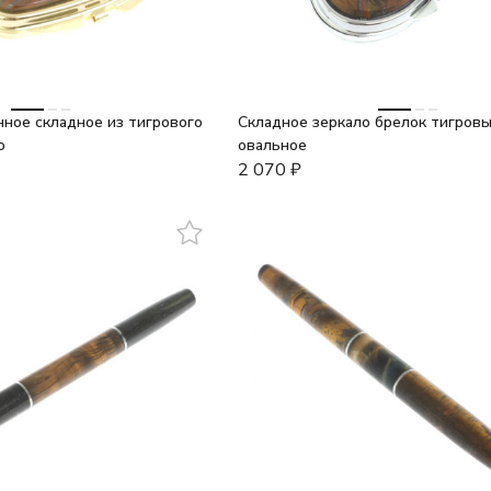
ное складное из тигрового
Складное зеркало брелок тигровы
о
овальное
2 070
₽