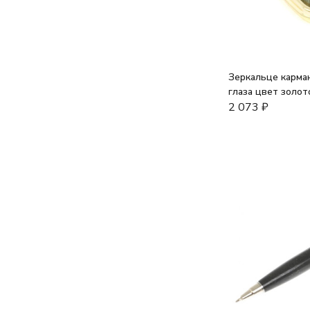
Зеркальце карман
глаза цвет золот
2 073
₽