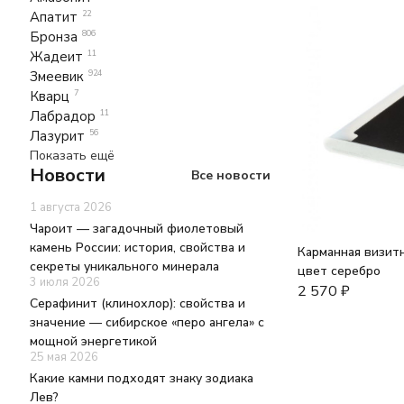
Апатит
22
Бронза
806
Жадеит
11
Змеевик
924
Кварц
7
Лабрадор
11
Лазурит
56
Показать ещё
Новости
Все новости
1 августа 2026
Чароит — загадочный фиолетовый
камень России: история, свойства и
Карманная визитн
секреты уникального минерала
цвет серебро
3 июля 2026
2 570
₽
Серафинит (клинохлор): свойства и
значение — сибирское «перо ангела» с
мощной энергетикой
25 мая 2026
Какие камни подходят знаку зодиака
Лев?