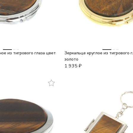
ое из тигрового глаза цвет
Зеркальце круглое из тигрового г
золото
1 935
₽