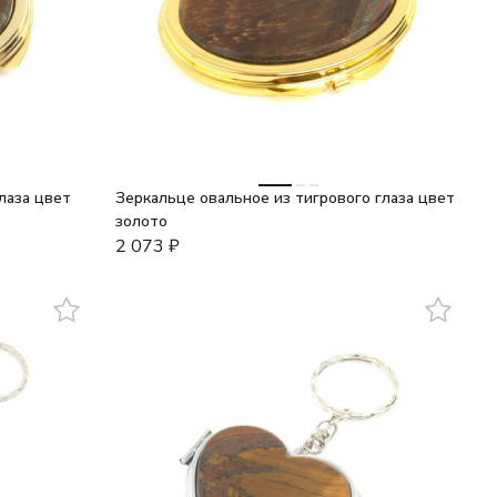
лаза цвет
Зеркальце овальное из тигрового глаза цвет
золото
2 073
₽