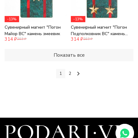
-13%
-13%
Сувенирный магнит "Погон
Сувенирный магнит "Погон
Майор ВС" камень змеевик
Подполковник ВС" камень
314
₽
314
₽
363
₽
363
₽
змеевик
Показать все
1
2