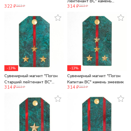
Лейтенант ВС" камень
322
₽
314
₽
363
₽
363
₽
змеевик
-13%
-13%
Сувенирный магнит "Погон
Сувенирный магнит "Погон
Старший лейтенант ВС"
Капитан ВС" камень змеевик
314
₽
314
₽
363
₽
363
₽
камень змеевик