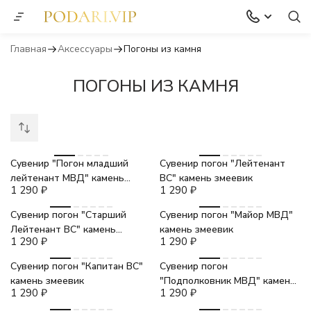
Главная
Аксессуары
Погоны из камня
ПОГОНЫ ИЗ КАМНЯ
Сувенир "Погон младший
Сувенир погон "Лейтенант
лейтенант МВД" камень
ВС" камень змеевик
1 290
₽
1 290
₽
змеевик
Сувенир погон "Старший
Сувенир погон "Майор МВД"
Лейтенант ВС" камень
камень змеевик
1 290
₽
1 290
₽
змеевик
Сувенир погон "Капитан ВС"
Сувенир погон
камень змеевик
"Подполковник МВД" камень
1 290
₽
1 290
₽
змеевик