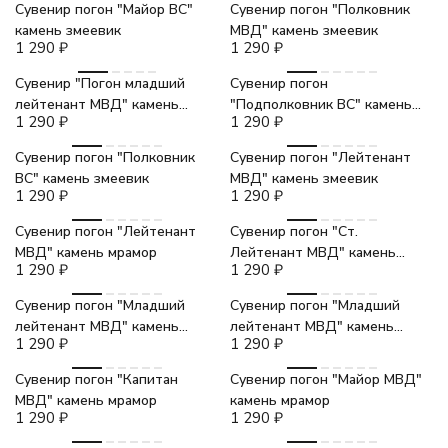
Сувенир погон "Майор ВС"
Сувенир погон "Полковник
камень змеевик
МВД" камень змеевик
1 290
₽
1 290
₽
Сувенир "Погон младший
Сувенир погон
лейтенант МВД" камень
"Подполковник ВС" камень
1 290
₽
1 290
₽
мрамор
змеевик
Сувенир погон "Полковник
Сувенир погон "Лейтенант
ВС" камень змеевик
МВД" камень змеевик
1 290
₽
1 290
₽
Сувенир погон "Лейтенант
Сувенир погон "Ст.
МВД" камень мрамор
Лейтенант МВД" камень
1 290
₽
1 290
₽
мрамор
Сувенир погон "Младший
Сувенир погон "Младший
лейтенант МВД" камень
лейтенант МВД" камень
1 290
₽
1 290
₽
мрамор
змеевик
Сувенир погон "Капитан
Сувенир погон "Майор МВД"
МВД" камень мрамор
камень мрамор
1 290
₽
1 290
₽