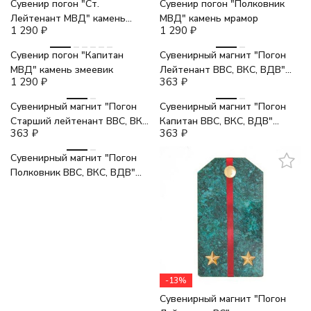
Сувенир погон "Ст.
Сувенир погон "Полковник
Лейтенант МВД" камень
МВД" камень мрамор
1 290
₽
1 290
₽
змеевик
Сувенир погон "Капитан
Сувенирный магнит "Погон
МВД" камень змеевик
Лейтенант ВВС, ВКС, ВДВ"
1 290
₽
363
₽
камень змеевик
Сувенирный магнит "Погон
Сувенирный магнит "Погон
Старший лейтенант ВВС, ВКС,
Капитан ВВС, ВКС, ВДВ"
363
₽
363
₽
ВДВ" камень змеевик
камень змеевик
-11%
Сувенирный магнит "Погон
Полковник ВВС, ВКС, ВДВ"
камень змеевик
-13%
Сувенирный магнит "Погон