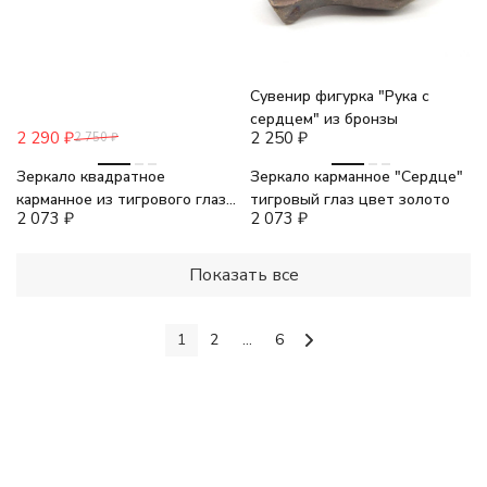
Сувенир фигурка "Рука с
сердцем" из бронзы
2 290
₽
2 250
₽
2 750
₽
Зеркало квадратное
Зеркало карманное "Сердце"
карманное из тигрового глаза
тигровый глаз цвет золото
2 073
₽
2 073
₽
цвет серебро
Показать все
1
2
...
6