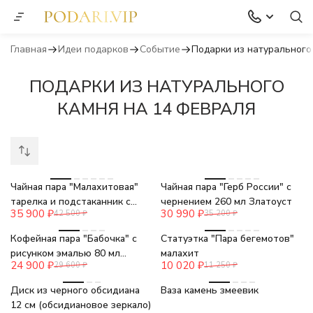
Главная
Идеи подарков
Событие
Подарки из натурального
ПОДАРКИ ИЗ НАТУРАЛЬНОГО
КАМНЯ НА 14 ФЕВРАЛЯ
-16%
-12%
Чайная пара "Малахитовая"
Чайная пара "Герб России" с
тарелка и подстаканник с
чернением 260 мл Златоуст
35 900
₽
30 990
₽
42 500
₽
35 200
₽
ложкой Златоуст
-16%
-11%
Кофейная пара "Бабочка" с
Статуэтка "Пара бегемотов"
рисунком эмалью 80 мл
малахит
24 900
₽
10 020
₽
29 600
₽
11 250
₽
Златоуст
Диск из черного обсидиана
Ваза камень змеевик
12 см (обсидиановое зеркало)