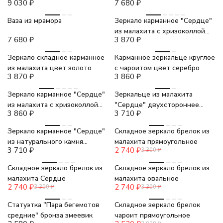
9 030
₽
7 680
₽
Ваза из мрамора
Зеркало карманное "Сердце"
из малахита с хризоколлой
7 680
₽
3 870
₽
цвет золото
Зеркало складное карманное
Карманное зеркальце круглое
из малахита цвет золото
с чароитом цвет серебро
3 870
₽
3 860
₽
Зеркало карманное "Сердце"
Зеркальце из малахита
из малахита с хризоколлой
"Сердце" двухстороннее
3 860
₽
3 710
₽
цвет серебро
цвет серебро
-17%
Зеркало карманное "Сердце"
Складное зеркало брелок из
из натурального камня
малахита прямоугольное
3 710
₽
2 740
₽
3 300
₽
малахит цвет золото
-17%
-17%
Складное зеркало брелок из
Складное зеркало брелок из
малахита Сердце
малахита овальное
2 740
₽
2 740
₽
3 300
₽
3 300
₽
-17%
Статуэтка "Пара бегемотов
Складное зеркало брелок
средние" бронза змеевик
чароит прямоугольное