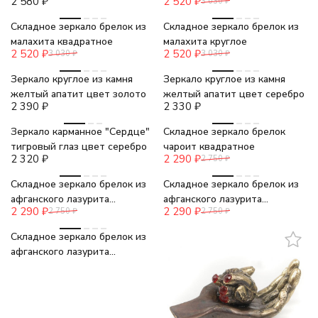
2 580
₽
2 520
₽
3 030
₽
-17%
-17%
Складное зеркало брелок из
Складное зеркало брелок из
малахита квадратное
малахита круглое
2 520
₽
2 520
₽
3 030
₽
3 030
₽
Зеркало круглое из камня
Зеркало круглое из камня
желтый апатит цвет золото
желтый апатит цвет серебро
2 390
₽
2 330
₽
-17%
Зеркало карманное "Сердце"
Складное зеркало брелок
тигровый глаз цвет серебро
чароит квадратное
2 320
₽
2 290
₽
2 750
₽
-17%
-17%
Складное зеркало брелок из
Складное зеркало брелок из
афганского лазурита
афганского лазурита
2 290
₽
2 290
₽
2 750
₽
2 750
₽
прямоугольное
"Сердце"
-17%
Складное зеркало брелок из
афганского лазурита
овальное