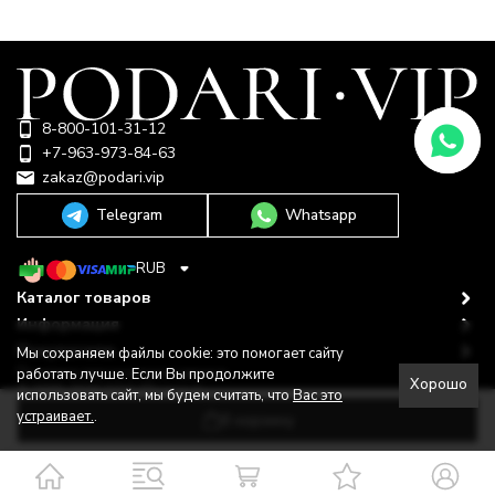
8-800-101-31-12
+7-963-973-84-63
zakaz@podari.vip
Telegram
Whatsapp
RUB
Каталог товаров
Информация
Покупателю
Мы сохраняем файлы cookie: это помогает сайту
Политика персональных данных
работать лучше. Если Вы продолжите
Хорошо
© 2009-2026 ООО "Подари"
использовать сайт, мы будем считать, что
Вас это
Shop-Script —
Разработано в
bodysite.ru
устраивает.
.
В корзину