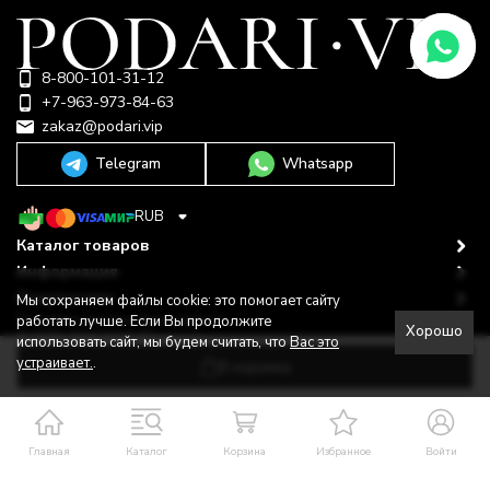
8-800-101-31-12
+7-963-973-84-63
zakaz@podari.vip
Telegram
Whatsapp
RUB
Каталог товаров
Информация
Покупателю
Мы сохраняем файлы cookie: это помогает сайту
Политика персональных данных
работать лучше. Если Вы продолжите
Хорошо
© 2009-2026 ООО "Подари"
использовать сайт, мы будем считать, что
Вас это
Shop-Script —
Разработано в
bodysite.ru
устраивает.
.
В корзину
Главная
Каталог
Корзина
Избранное
Войти