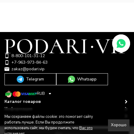
8-800-101-31-12
+7-963-973-84-63
zakaz@podari.vip
Telegram
Whatsapp
RUB
Каталог товаров
Информация
Покупателю
Мы сохраняем файлы cookie: это помогает сайту
Политика персональных данных
работать лучше. Если Вы продолжите
Хорошо
© 2009-2026 ООО "Подари"
использовать сайт, мы будем считать, что
Вас это
Shop-Script —
Разработано в
bodysite.ru
устраивает.
.