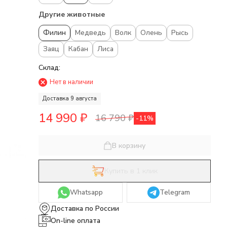
Другие животные
Филин
Медведь
Волк
Олень
Рысь
Заяц
Кабан
Лиса
Склад:
Нет в наличии
Доставка 9 августа
14 990
₽
16 790
₽
-11%
В корзину
Купить в 1 клик
Whatsapp
Telegram
Доставка по России
On-line оплата