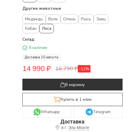
Другие животные
Медведь
Волк
Олень
Рысь
Заяц
Кабан
Лиса
Склад:
В наличии
Доставка 10 августа
14 990
₽
16 790
₽
-11%
В корзину
Купить в 1 клик
Whatsapp
Telegram
в г.
Эль-Монте