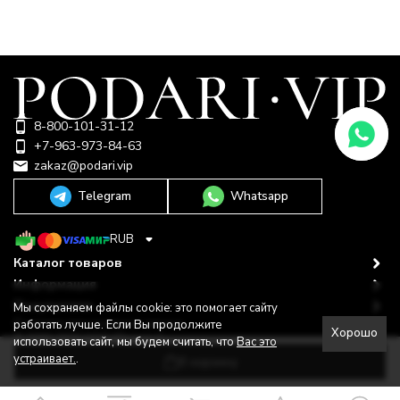
8-800-101-31-12
+7-963-973-84-63
zakaz@podari.vip
Telegram
Whatsapp
RUB
Каталог товаров
Информация
Покупателю
Мы сохраняем файлы cookie: это помогает сайту
Политика персональных данных
работать лучше. Если Вы продолжите
Хорошо
© 2009-2026 ООО "Подари"
использовать сайт, мы будем считать, что
Вас это
Shop-Script —
Разработано в
bodysite.ru
устраивает.
.
В корзину