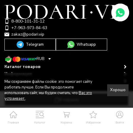
8-800-101-31-12
+7-963-973-84-63
zakaz@podari.vip
Telegram
Whatsapp
RUB
Каталог товаров
Информация
Покупателю
Мы сохраняем файлы cookie: это помогает сайту
Политика персональных данных
работать лучше. Если Вы продолжите
Хорошо
© 2009-2026 ООО "Подари"
использовать сайт, мы будем считать, что
Вас это
Shop-Script —
Разработано в
bodysite.ru
устраивает.
.
В корзину
Главная
Каталог
Корзина
Избранное
Войти