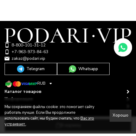
8-800-101-31-12
+7-963-973-84-63
zakaz@podari.vip
Telegram
Whatsapp
RUB
Каталог товаров
Информация
Покупателю
Мы сохраняем файлы cookie: это помогает сайту
Политика персональных данных
работать лучше. Если Вы продолжите
Хорошо
© 2009-2026 ООО "Подари"
использовать сайт, мы будем считать, что
Вас это
Shop-Script —
Разработано в
bodysite.ru
устраивает.
.
В корзину