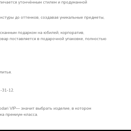
тличается утончённым стилем и продуманной
кстуры до оттенков, создавая уникальные предметы,
ысканным подарком на юбилей, корпоратив,
вар поставляется в подарочной упаковке, полностью
литья.
-31-12.
odari VIP— значит выбрать изделие, в котором
ка премиум-класса.