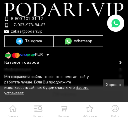
8-800-101-31-12
+7-963-973-84-63
zakaz@podari.vip
Telegram
Whatsapp
RUB
Каталог товаров
Информация
Покупателю
Мы сохраняем файлы cookie: это помогает сайту
Политика персональных данных
работать лучше. Если Вы продолжите
Хорошо
© 2009-2026 ООО "Подари"
использовать сайт, мы будем считать, что
Вас это
Shop-Script —
Разработано в
bodysite.ru
устраивает.
.
В корзину
Главная
Каталог
Корзина
Избранное
Войти