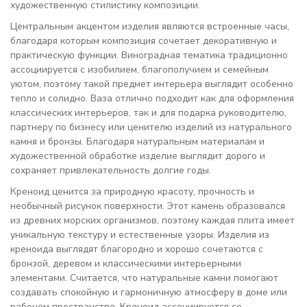
художественную стилистику композиции.
Центральным акцентом изделия являются встроенные часы,
благодаря которым композиция сочетает декоративную и
практическую функции. Виноградная тематика традиционно
ассоциируется с изобилием, благополучием и семейным
уютом, поэтому такой предмет интерьера выглядит особенно
тепло и солидно. Ваза отлично подходит как для оформления
классических интерьеров, так и для подарка руководителю,
партнеру по бизнесу или ценителю изделий из натурального
камня и бронзы. Благодаря натуральным материалам и
художественной обработке изделие выглядит дорого и
сохраняет привлекательность долгие годы.
Креноид ценится за природную красоту, прочность и
необычный рисунок поверхности. Этот камень образовался
из древних морских организмов, поэтому каждая плита имеет
уникальную текстуру и естественные узоры. Изделия из
креноида выглядят благородно и хорошо сочетаются с
бронзой, деревом и классическими интерьерными
элементами. Считается, что натуральные камни помогают
создавать спокойную и гармоничную атмосферу в доме или
рабочем пространстве. Креноид ассоциируется со