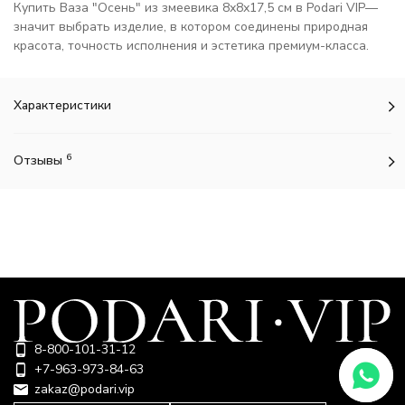
Купить Ваза "Осень" из змеевика 8х8х17,5 см в Podari VIP—
значит выбрать изделие, в котором соединены природная
красота, точность исполнения и эстетика премиум-класса.
Характеристики
6
Отзывы
8-800-101-31-12
+7-963-973-84-63
zakaz@podari.vip