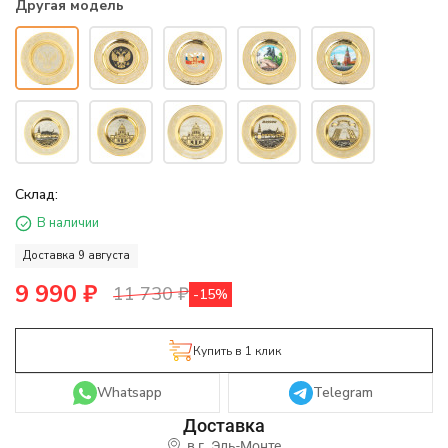
Другая модель
Склад:
В наличии
Доставка 9 августа
9 990
₽
11 730
₽
-15%
Купить в 1 клик
Whatsapp
Telegram
в г.
Эль-Монте