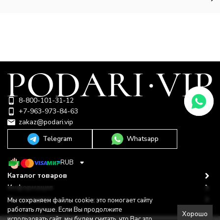
8-800-101-31-12
+7-963-973-84-63
zakaz@podari.vip
Telegram
Whatsapp
RUB
Каталог товаров
Информация
Покупателю
Мы сохраняем файлы cookie: это помогает сайту
Политика персональных данных
работать лучше. Если Вы продолжите
Хорошо
© 2009-2026 ООО "Подари"
использовать сайт, мы будем считать, что
Вас это