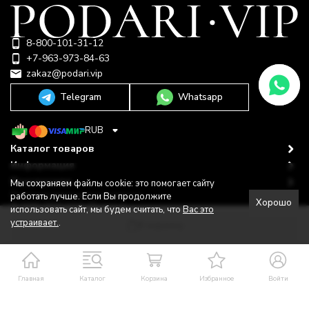
8-800-101-31-12
+7-963-973-84-63
zakaz@podari.vip
Telegram
Whatsapp
RUB
Каталог товаров
Информация
Покупателю
Мы сохраняем файлы cookie: это помогает сайту
Политика персональных данных
работать лучше. Если Вы продолжите
Хорошо
© 2009-2026 ООО "Подари"
использовать сайт, мы будем считать, что
Вас это
Shop-Script —
Разработано в
bodysite.ru
устраивает.
.
В корзину
Главная
Каталог
Корзина
Избранное
Войти