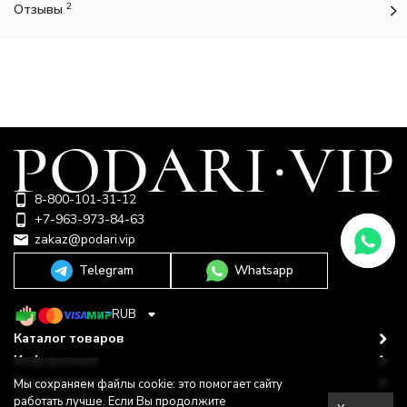
2
Отзывы
8-800-101-31-12
+7-963-973-84-63
zakaz@podari.vip
Telegram
Whatsapp
RUB
Каталог товаров
Информация
Покупателю
Мы сохраняем файлы cookie: это помогает сайту
Политика персональных данных
работать лучше. Если Вы продолжите