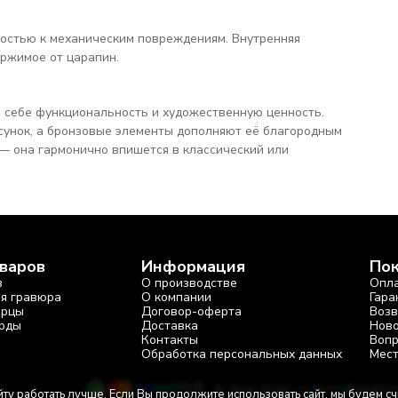
востью к механическим повреждениям. Внутренняя
ржимое от царапин.
в себе функциональность и художественную ценность.
сунок, а бронзовые элементы дополняют её благородным
 она гармонично впишется в классический или
оваров
Информация
По
в
О производстве
Опл
ая гравюра
О компании
Гара
арцы
Договор-оферта
Возв
рды
Доставка
Ново
Контакты
Вопр
Обработка персональных данных
Мест
RUB
Shop-Script —
Разработ
ту работать лучше. Если Вы продолжите использовать сайт, мы будем счи