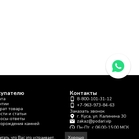
купателю
Контакты
ата
8-800-101-31-12
нтии
+7-963-973-84-63
рат товара
Заказать звонок
сти и статьи
г. Куса, ул. Калинина 30
осы-ответы
zakaz@podari.vip
орождения камней
Пн-Пт, с 06:00-15:00 МСК
ано в
bodysite.ru
Хорошо
тать, что
Вас это устраивает.
.