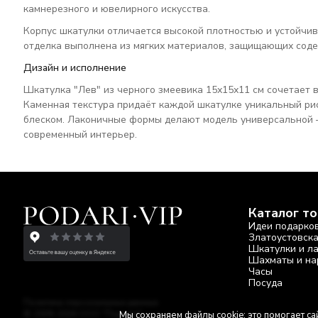
камнерезного и ювелирного искусства.
Корпус шкатулки отличается высокой плотностью и устойчи
отделка выполнена из мягких материалов, защищающих соде
Дизайн и исполнение
Шкатулка "Лев" из черного змеевика 15х15х11 см сочетает 
Каменная текстура придаёт каждой шкатулке уникальный ри
блеском. Лаконичные формы делают модель универсальной —
современный интерьер.
Каталог т
Идеи подарко
Златоустовск
Шкатулки и л
Шахматы и на
Часы
Посуда
Политика персональных данных
© 2009-2026 ООО "Подари"
Мы сохраняем файлы cookie: это помогает сай