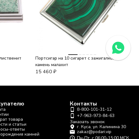
 лиственит
Портсигар на 10 сигарет с зажигалкой
камень малахит
15 460
₽
купателю
Контакты
ата
8-800-101-31-12
нтии
+7-963-973-84-63
рат товара
Заказать звонок
сти и статьи
г. Куса, ул. Калинина 30
осы-ответы
zakaz@podari.vip
орождения камней
Пн-Пт, с 06:00-15:00 МСК