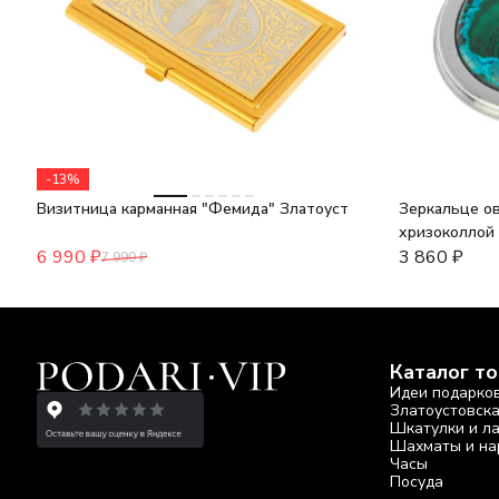
-13%
Визитница карманная "Фемида" Златоуст
Зеркальце ов
хризоколлой
6 990
₽
3 860
₽
7 990
₽
Каталог т
Идеи подарко
Златоустовск
Шкатулки и л
Шахматы и на
Часы
Посуда