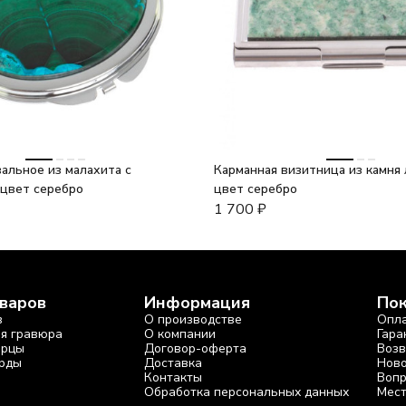
альное из малахита с
Карманная визитница из камня
 цвет серебро
цвет серебро
1 700
₽
оваров
Информация
По
в
О производстве
Опл
ая гравюра
О компании
Гара
арцы
Договор-оферта
Возв
рды
Доставка
Ново
Контакты
Вопр
Обработка персональных данных
Мест