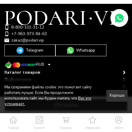
8-800-101-31-12
+7-963-973-84-63
zakaz@podari.vip
Telegram
Whatsapp
RUB
Каталог товаров
Информация
Покупателю
Мы сохраняем файлы cookie: это помогает сайту
Политика персональных данных
работать лучше. Если Вы продолжите
Хорошо
© 2009-2026 ООО "Подари"
использовать сайт, мы будем считать, что
Вас это
Shop-Script —
Разработано в
bodysite.ru
устраивает.
.
В корзину
Главная
Каталог
Корзина
Избранное
Войти