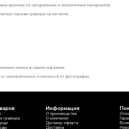
аны вручную из натуральных и экологичных материалов.
латоустовская гравюра на металле.
твенника можно в нашем магазине.
гут незначительно отличаться от фотографии.
оваров
Информация
По
в
О производстве
Опл
ая гравюра
О компании
Гара
арцы
Договор-оферта
Возв
рды
Доставка
Ново