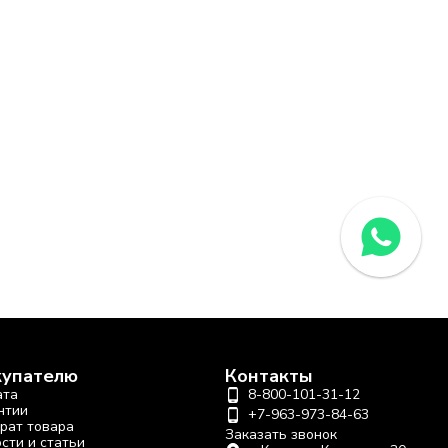
купателю
Контакты
ата
8-800-101-31-12
нтии
+7-963-973-84-63
рат товара
Заказать звонок
сти и статьи