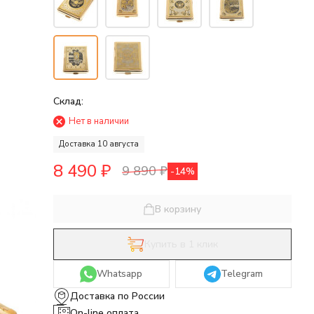
Склад:
Нет в наличии
Доставка 10 августа
8 490
₽
9 890
₽
-14%
В корзину
Купить в 1 клик
Whatsapp
Telegram
Доставка по России
On-line оплата