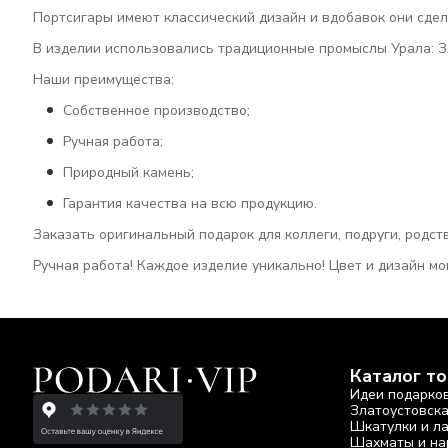
Портсигары имеют классический дизайн и вдобавок они сдел
В изделии использовались традиционные промыслы Урала: З
Наши преимущества:
Собственное производство;
Ручная работа;
Природный камень;
Гарантия качества на всю продукцию.
Заказать оригинальный подарок для коллеги, подруги, родс
Ручная работа! Каждое изделие уникально! Цвет и дизайн мо
Каталог т
Идеи подарко
Златоустовск
Шкатулки и л
Шахматы и на