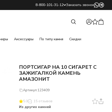
8-800-101-31-12
Заказать звонок
Найти
Найти
ниры
Аксессуары
По типу камня
Скидки
ПОРТСИГАР НА 10 СИГАРЕТ С
ЗАЖИГАЛКОЙ КАМЕНЬ
АМАЗОНИТ
Артикул:
123409
5.0
15 отзывов
Из других камней