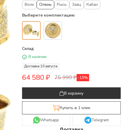
Волк
Олень
Рысь
Заяц
Кабан
Выберите комплектацию
Склад:
В наличии
Доставка 10 августа
64 580
₽
75 990
₽
-15%
В корзину
Купить в 1 клик
Whatsapp
Telegram