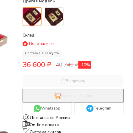
Другая модель
Склад:
Нет в наличии
Доставка 10 августа
36 600
₽
40 740
₽
-10%
В корзину
Купить в 1 клик
Whatsapp
Telegram
Доставка по России
On-line оплата
Система скидок