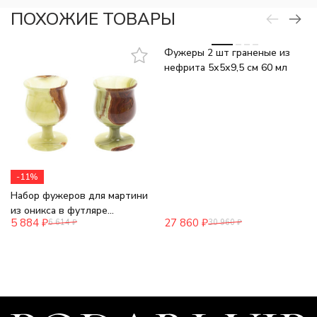
ПОХОЖИЕ ТОВАРЫ
-10%
Фужеры 2 шт граненые из
нефрита 5х5х9,5 см 60 мл
-11%
Набор фужеров для мартини
из оникса в футляре
5 884
₽
27 860
₽
6 614
₽
30 960
₽
8,5х8,5х13 см (3,5х5,5)