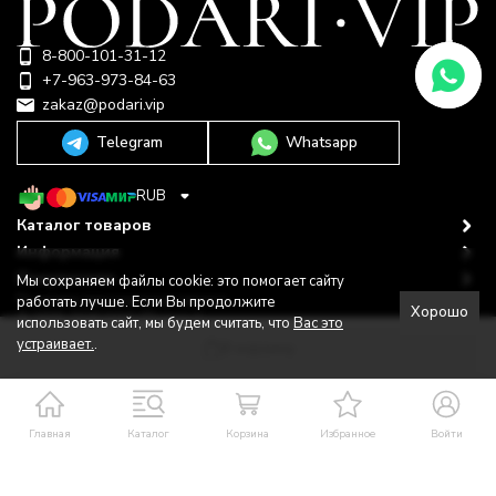
8-800-101-31-12
+7-963-973-84-63
zakaz@podari.vip
Telegram
Whatsapp
RUB
Каталог товаров
Информация
Покупателю
Мы сохраняем файлы cookie: это помогает сайту
Политика персональных данных
работать лучше. Если Вы продолжите
Хорошо
© 2009-2026 ООО "Подари"
использовать сайт, мы будем считать, что
Вас это
Shop-Script —
Разработано в
bodysite.ru
устраивает.
.
В корзину
Главная
Каталог
Корзина
Избранное
Войти