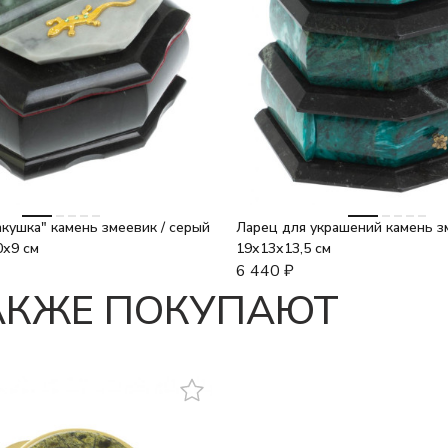
кушка" камень змеевик / серый
Ларец для украшений камень з
0х9 см
19х13х13,5 см
6 440
₽
ТАКЖЕ ПОКУПАЮТ