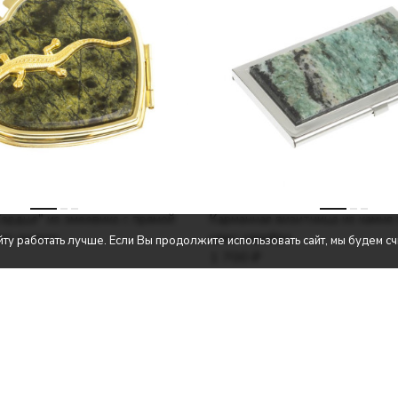
ердце" из змеевика с прямой
Карманная визитница из камня
ет золото
цвет серебро
ту работать лучше. Если Вы продолжите использовать сайт, мы будем счи
1 700
₽
оваров
Информация
По
в
О производстве
Опл
ая гравюра
О компании
Гара
арцы
Договор-оферта
Возв