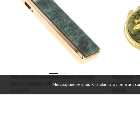
Электронная зажигалка камень зеленый
Зеркальце "С
апатит зарядка USB
ящерицей цв
Мы сохраняем файлы cookie: это помогает сай
2 313
₽
959
₽
Каталог т
Идеи подарко
Златоустовск
Шкатулки и л