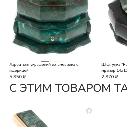
Ларец для украшений их змеевика с
Шкатулка "Ра
ящерицей
мрамор 14х1
5 850
₽
2 870
₽
C ЭТИМ ТОВАРОМ 