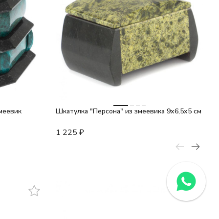
меевик
Шкатулка "Персона" из змеевика 9х6,5х5 см
1 225
₽
З