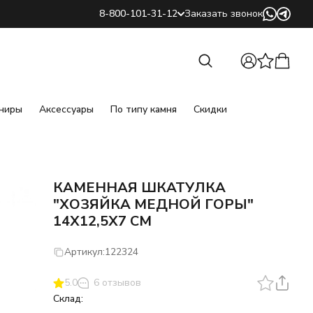
8-800-101-31-12
Заказать звонок
Найти
Найти
ниры
Аксессуары
По типу камня
Скидки
КАМЕННАЯ ШКАТУЛКА
"ХОЗЯЙКА МЕДНОЙ ГОРЫ"
14Х12,5Х7 СМ
Артикул:
122324
5.0
6 отзывов
Склад: