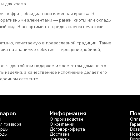
 и для храма.
, нефрит, обсидиан или каменная крошка. В
коративными элементами — рамки, киоты или оклады
ый вид. В ассортименте представлены печатные,
вятыню, почитаемую в православной традиции. Такие
арка на значимые события — крещение, юбилей,
станет достойным подарком и элементом домашнего
ь изделия, а качественное исполнение делает его
дарочном сегменте.
оваров
Информация
По
в
О производстве
Опл
ая гравюра
О компании
Гара
арцы
Договор-оферта
Возв
рды
Доставка
Ново
Контакты
Вопр