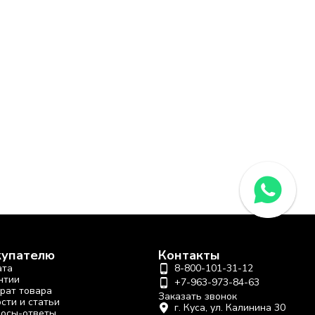
купателю
Контакты
ата
8-800-101-31-12
нтии
+7-963-973-84-63
рат товара
Заказать звонок
сти и статьи
г. Куса, ул. Калинина 30
осы-ответы