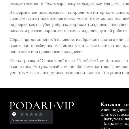
выразительность, благодаря чему подходит как для дома, так
В оформлении используются натуральные материалы: змеевик
зависимости от исполнения икона может быть дополнена де
подчеркивают глубину образа и придают изделию завершённ
писаны и резные варианты, включая изделия ручной работы.
Образ, представленный на иконе, изображает святого или с
иконы часто выбирают как именные, а также в качестве под
новоселье или церковные праздники.
Икона гравюра "Спаситель" багет 12,5х17,5х1 см Златоуст 
иконостаса. Натуральный камень обеспечивает долговечност
уместным как в личном использовании, так и в статусном по
Каталог т
Идеи подарко
Златоустовск
Шкатулки и л
Шахматы и на
Часы